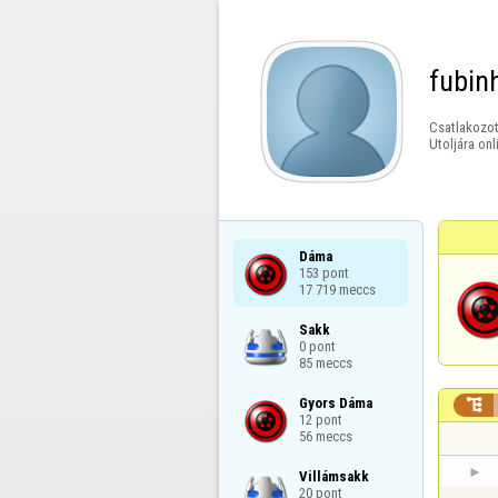
fubin
Csatlakozot
Utoljára onl
Dáma

153 pont

17 719 meccs
Sakk

0 pont

85 meccs
Gyors Dáma


12 pont

56 meccs
Villámsakk

20 pont
