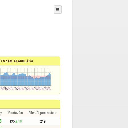
☰
TSZÁM ALAKULÁSA
y
Pontszám
Ellenfél pontszáma
5
135
18
219