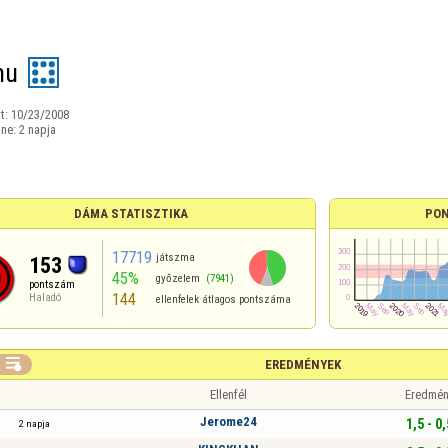
hu
t:
10/23/2008
ine:
2 napja
DÁMA STATISZTIKA
PON
17719
játszma
153
45%
győzelem
(7941)
pontszám
144
Haladó
ellenfelek átlagos pontszáma

EREDMÉNYEK
Ellenfél
Eredmén
Jerome24
1,5 - 0,
2 napja