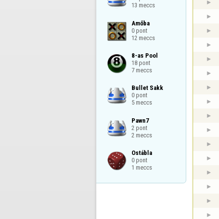
13 meccs
Amőba

0 pont

12 meccs
8-as Pool

18 pont

7 meccs
Bullet Sakk

0 pont

5 meccs
Pawn7

2 pont

2 meccs
Ostábla

0 pont

1 meccs