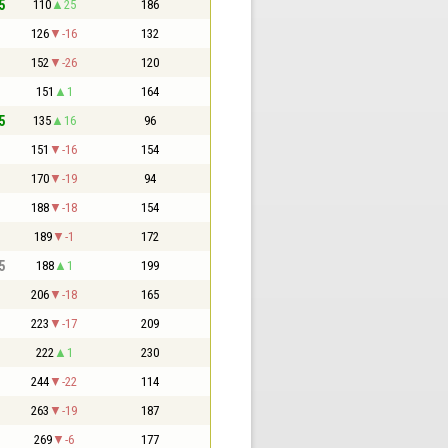
5
110
25
186
126
-16
132
152
-26
120
151
1
164
5
135
16
96
151
-16
154
170
-19
94
188
-18
154
189
-1
172
5
188
1
199
206
-18
165
223
-17
209
222
1
230
244
-22
114
263
-19
187
269
-6
177