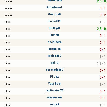
KINGKHAN
2,5 - 0,
2 napja
killerbrasil
0 - 1
6 napja
GeorgieB
0 - 2
6 napja
turko233
1 - 1
1 hete
Buddy41
2,5 - 0,
1 hete
Kimou
0 - 1
1 hete
hechicera
0 - 1
1 hete
steam 16
0 - 1
1 hete
tonis1357
1 - 1
1 hete
gel10
1,5 - 1,
1 hete
Fernanda457
0 - 1
1 hete
Phonz
0 - 1
1 hete
Yogi Bear
1 - 1
1 hete
jagdterrier77
0 - 1
1 hete
raychecker
0 - 1
1 hete
record
1 - 1
2 hete