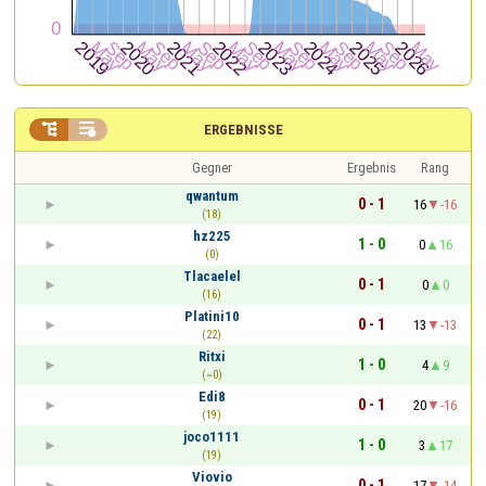


ERGEBNISSE
Gegner
Ergebnis
Rang
qwantum
0 - 1
16
-16
(18)
hz225
1 - 0
0
16
(0)
Tlacaelel
0 - 1
0
0
(16)
Platini10
0 - 1
13
-13
(22)
Ritxi
1 - 0
4
9
(~0)
Edi8
0 - 1
20
-16
(19)
joco1111
1 - 0
3
17
(19)
Viovio
0 - 1
17
-14