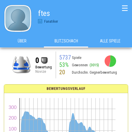
☰
ftes
Fanatiker
ÜBER
BLITZSCHACH
ALLE SPIELE
5737
Spiele
0
53%
Gewonnen
(3015)
Bewertung
20
Novize
Durchschn. Gegnerbewertung
BEWERTUNGSVERLAUF