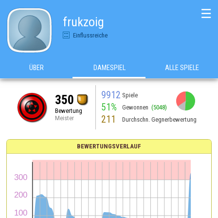
☰
frukzoig
Einflussreiche
ÜBER
DAMESPIEL
ALLE SPIELE
9912
Spiele
350
51%
Gewonnen
(5048)
Bewertung
211
Meister
Durchschn. Gegnerbewertung
BEWERTUNGSVERLAUF