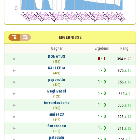


ERGEBNISSE
Gegner
Ergebnis
Rang
DONATUS
0 - 1
394
-23
(233)
KALLEPIA
1 - 0
375
19
(449)
paperotto
1 - 0
356
19
(420)
Begi Bácsi
1 - 0
349
7
(123)
terrordasdama
1 - 0
336
13
(262)
amie123
1 - 0
323
13
(247)
fiorerosso
1 - 0
311
12
(231)
patedalu
1 - 0
303
8