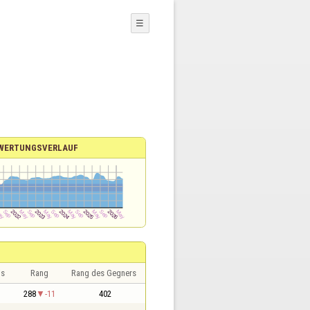
☰
WERTUNGSVERLAUF
is
Rang
Rang des Gegners
288
-11
402