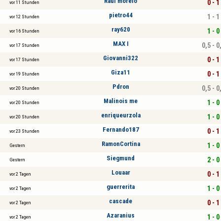
Raúl morelo
0 - 1
vor 11 Stunden
pietro44
1 - 1
vor 12 Stunden
ray620
1 - 0
vor 16 Stunden
MAX I
0,5 - 0
vor 17 Stunden
Giovanni322
0 - 1
vor 17 Stunden
Giza11
0 - 1
vor 19 Stunden
Pdron
0,5 - 0
vor 20 Stunden
Malinois me
1 - 0
vor 20 Stunden
enriqueurzola
1 - 0
vor 20 Stunden
Fernando187
0 - 1
vor 23 Stunden
RamonCortina
1 - 0
Gestern
Siegmund
2 - 0
Gestern
Louaar
0 - 1
vor 2 Tagen
guerrerita
1 - 0
vor 2 Tagen
cascade
0 - 1
vor 2 Tagen
Azaranius
1 - 0
vor 2 Tagen