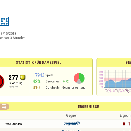
:
3/15/2018
ne:
vor 3 Stunden
STATISTIK FÜR DAMESPIEL
BE
17943
Spiele
277
42%
Gewonnen
(7472)
Bewertung
310
Experte
Durchschn. Gegnerbewertung

ERGEBNISSE
Gegner
Ergebn
Dogonn🐶
0 - 1
vor 3 Stunden