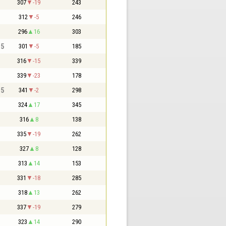
307
-19
243
312
-5
246
296
16
303
,5
301
-5
185
316
-15
339
339
-23
178
,5
341
-2
298
324
17
345
316
8
138
335
-19
262
327
8
128
313
14
153
331
-18
285
318
13
262
337
-19
279
323
14
290