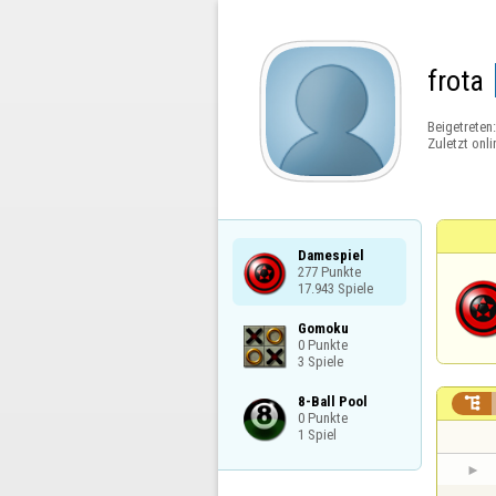
frota
Beigetreten
Zuletzt onli
Damespiel

277 Punkte

17.943 Spiele
Gomoku

0 Punkte

3 Spiele
8-Ball Pool


0 Punkte

1 Spiel