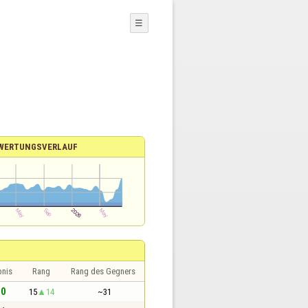
☰
WERTUNGSVERLAUF
bnis
Rang
Rang des Gegners
 0
15
14
~31