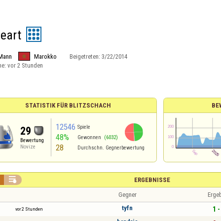
eart
Mann
Marokko
Beigetreten:
3/22/2014
ne:
vor 2 Stunden
STATISTIK FÜR BLITZSCHACH
BE
12546
Spiele
29
48%
Gewonnen
(6032)
Bewertung
28
Novize
Durchschn. Gegnerbewertung

ERGEBNISSE
Gegner
Erge
tyfn
1 -
vor 2 Stunden