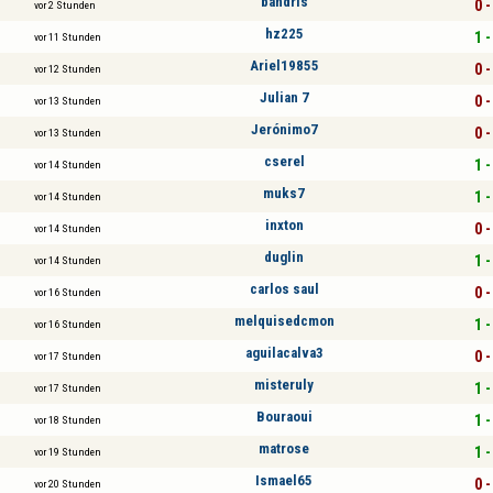
bandris
0 -
vor 2 Stunden
hz225
1 -
vor 11 Stunden
Ariel19855
0 -
vor 12 Stunden
Julian 7
0 -
vor 13 Stunden
Jerónimo7
0 -
vor 13 Stunden
cserel
1 -
vor 14 Stunden
muks7
1 -
vor 14 Stunden
inxton
0 -
vor 14 Stunden
duglin
1 -
vor 14 Stunden
carlos saul
0 -
vor 16 Stunden
melquisedcmon
1 -
vor 16 Stunden
aguilacalva3
0 -
vor 17 Stunden
misteruly
1 -
vor 17 Stunden
Bouraoui
1 -
vor 18 Stunden
matrose
1 -
vor 19 Stunden
Ismael65
0 -
vor 20 Stunden