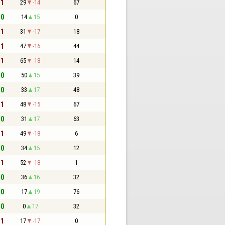
 1
29
-14
67
 0
14
15
0
 1
31
-17
18
 1
47
-16
44
 1
65
-18
14
 0
50
15
39
 0
33
17
48
 1
48
-15
67
 0
31
17
63
 1
49
-18
6
 0
34
15
12
 1
52
-18
1
 0
36
16
32
 0
17
19
76
 0
0
17
32
 1
17
-17
0