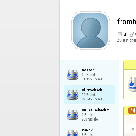
fromh


41
Zuletzt onli
Schach

55 Punkte

31.355 Spiele
Blitzschach

29 Punkte

12.546 Spiele
Bullet-Schach 2


0 Punkte

203 Spiele
Pawn7

8 Punkte
