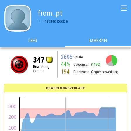
☰
from_pt
Inspired Rookie
ÜBER
DAMESPIEL
2695
Spiele
347
44%
Gewonnen
(1190)
Bewertung
194
Experte
Durchschn. Gegnerbewertung
BEWERTUNGSVERLAUF