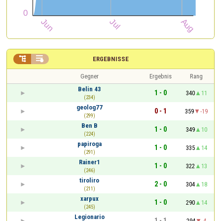


ERGEBNISSE
Gegner
Ergebnis
Rang
Belin 43
1 - 0
340
11
(234)
geolog77
0 - 1
359
-19
(299)
Ben B
1 - 0
349
10
(224)
papiroga
1 - 0
335
14
(291)
Rainer1
1 - 0
322
13
(246)
tiroliro
2 - 0
304
18
(211)
xarpux
1 - 0
290
14
(245)
Legionario
1 - 1
294
-4