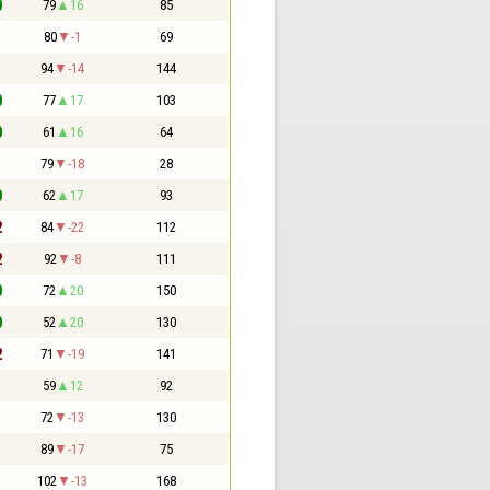
0
79
16
85
1
80
-1
69
1
94
-14
144
0
77
17
103
0
61
16
64
1
79
-18
28
0
62
17
93
2
84
-22
112
2
92
-8
111
0
72
20
150
0
52
20
130
2
71
-19
141
1
59
12
92
1
72
-13
130
1
89
-17
75
1
102
-13
168