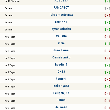
AUGUS17
1 - 
vor 19 Stunden
PANDABOT
1 - 
Gestern
luis ernesto maz
0 - 
Gestern
LyonNKT
1 - 
Gestern
byron cristian
1 - 
Gestern
Vallarta
0 - 
vor 2 Tagen
mcm
1 - 
vor 2 Tagen
Jose Reinel
0 - 
vor 2 Tagen
Camaleoniko
1 - 
vor 2 Tagen
houdini7
1 - 
vor 2 Tagen
ON33
1 - 
vor 2 Tagen
huster1
0 - 
vor 2 Tagen
zekeriya63
2 - 
vor 3 Tagen
Felipon_67
0 - 
vor 3 Tagen
Jbluis
0 - 
vor 3 Tagen
Jaime96
0 - 
vor 3 Tagen