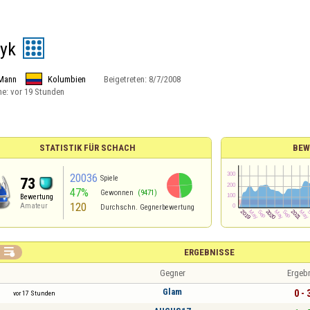
ryk
Mann
Kolumbien
Beigetreten:
8/7/2008
ne:
vor 19 Stunden
STATISTIK FÜR SCHACH
BEW
20036
Spiele
73
47%
Gewonnen
(9471)
Bewertung
120
Amateur
Durchschn. Gegnerbewertung

ERGEBNISSE
Gegner
Ergeb
Glam
0 - 
vor 17 Stunden