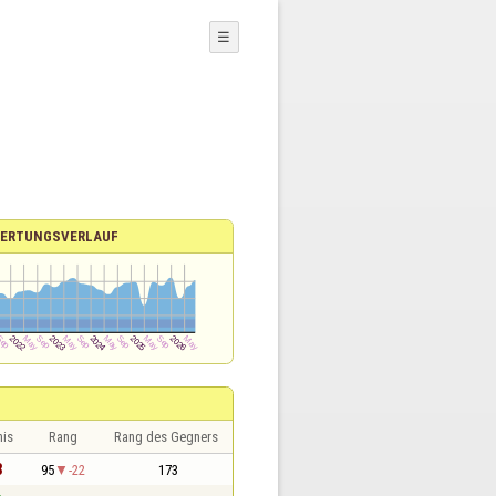
☰
ERTUNGSVERLAUF
nis
Rang
Rang des Gegners
3
95
-22
173