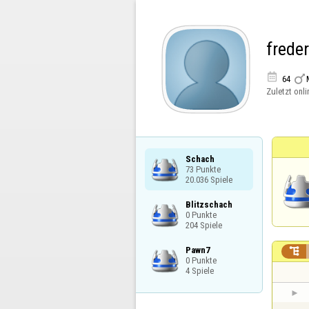
frede


64
Zuletzt onli
Schach

73 Punkte

20.036 Spiele
Blitzschach

0 Punkte

204 Spiele
Pawn7


0 Punkte

4 Spiele