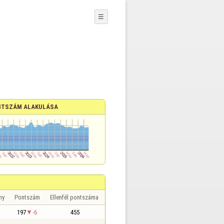
☰
TSZÁM ALAKULÁSA
ny
Pontszám
Ellenfél pontszáma
197
-6
455