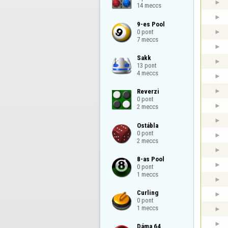
14 meccs
9-es Pool

0 pont

7 meccs
Sakk

13 pont

4 meccs
Reverzi

0 pont

2 meccs
Ostábla

0 pont

2 meccs
8-as Pool

0 pont

1 meccs
Curling

0 pont

1 meccs
Dáma 64
