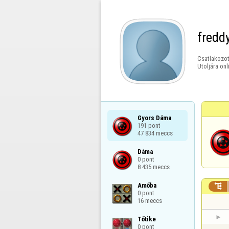
fredd
Csatlakozot
Utoljára onl
Gyors Dáma

191 pont

47 834 meccs
Dáma

0 pont

8 435 meccs
Amőba


0 pont

16 meccs
Tőtike

0 pont
