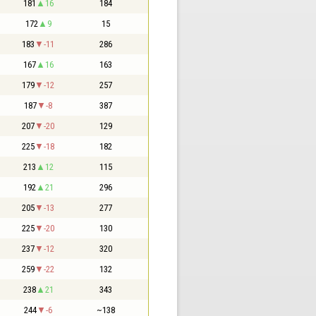
181
16
184
172
9
15
183
-11
286
167
16
163
179
-12
257
187
-8
387
207
-20
129
225
-18
182
213
12
115
192
21
296
205
-13
277
225
-20
130
237
-12
320
259
-22
132
238
21
343
244
-6
~138