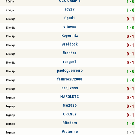
CCO CAMP 2
1 - 0
9 órája
roy27
1 - 0
9 órája
Spud1
0 - 1
13 órája
vituvox
1 - 0
13 órája
Kopernitz
0 - 1
13 órája
Braddock
0 - 1
13 órája
fkenbaz
0 - 1
13 órája
rangor1
0 - 1
19 órája
paologuerreiro
1 - 0
19 órája
franrox972000
1 - 0
19 órája
sanjivsss
0 - 1
19 órája
HAROLDTC
0 - 1
Tegnap
MA2026
0 - 1
Tegnap
ORKNEY
0 - 1
Tegnap
Blinders
1 - 0
Tegnap
Victorino
1 - 1
Tegnap