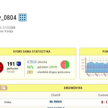
y_0804
t:
1/17/2008
ine:
9 órája
GYORS DÁMA STATISZTIKA
PON
47834
játszma
191
46%
győzelem
(22129)
pontszám
283
Haladó
ellenfelek átlagos pontszáma

EREDMÉNYEK
Ellenfél
Eredmé
Mr.R0b0t
0 - 1
9 órája