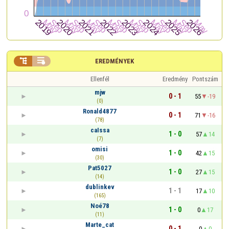


EREDMÉNYEK
Ellenfél
Eredmény
Pontszám
mjw
0 - 1
55
-19
(0)
Ronald4877
0 - 1
71
-16
(78)
caIssa
1 - 0
57
14
(7)
omisi
1 - 0
42
15
(30)
Pat5027
1 - 0
27
15
(14)
dublinkev
1 - 1
17
10
(165)
Noé78
1 - 0
0
17
(11)
Marte_cat
0 - 1
0
0