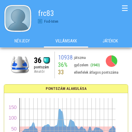
☰
frc83
Fod-Isten
NÉVJEGY
VILLÁMSAKK
JÁTÉKOK
10938
játszma
36
36%
győzelem
(3943)
pontszám
33
Amatőr
ellenfelek átlagos pontszáma
PONTSZÁM ALAKULÁSA