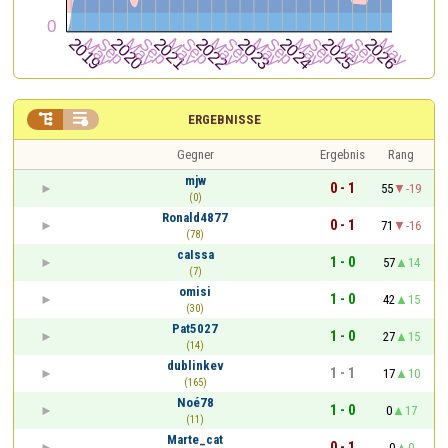


ERGEBNISSE
Gegner
Ergebnis
Rang
mjw
0 - 1
55
-19
(0)
Ronald4877
0 - 1
71
-16
(78)
caIssa
1 - 0
57
14
(7)
omisi
1 - 0
42
15
(30)
Pat5027
1 - 0
27
15
(14)
dublinkev
1 - 1
17
10
(165)
Noé78
1 - 0
0
17
(11)
Marte_cat
0 - 1
0
0