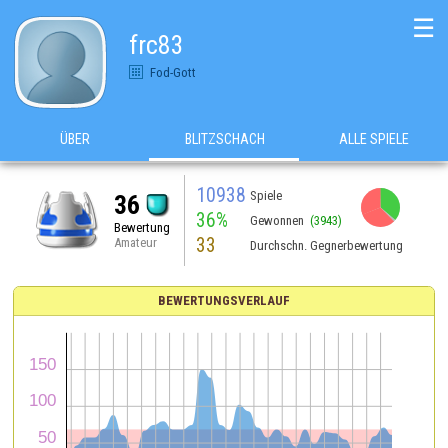
☰
frc83
Fod-Gott
ÜBER
BLITZSCHACH
ALLE SPIELE
10938
Spiele
36
36%
Gewonnen
(3943)
Bewertung
33
Amateur
Durchschn. Gegnerbewertung
BEWERTUNGSVERLAUF