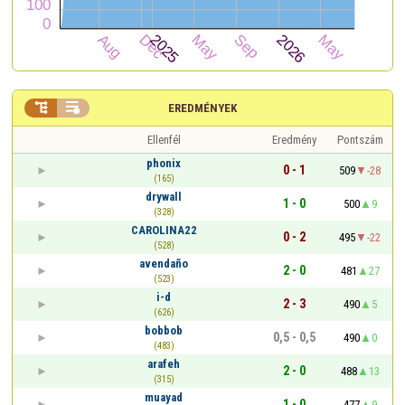


EREDMÉNYEK
Ellenfél
Eredmény
Pontszám
phonix
0 - 1
509
-28
(165)
drywall
1 - 0
500
9
(328)
CAROLINA22
0 - 2
495
-22
(528)
avendaño
2 - 0
481
27
(523)
i-d
2 - 3
490
5
(626)
bobbob
0,5 - 0,5
490
0
(483)
arafeh
2 - 0
488
13
(315)
muayad
1 - 0
477
9