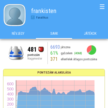
☰
frankisten
Fanatikus
NÉVJEGY
SAKK
JÁTÉKOK
6693
játszma
481
61%
győzelem
(4068)
pontszám
371
Nagymester
ellenfelek átlagos pontszáma
PONTSZÁM ALAKULÁSA