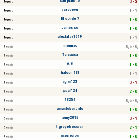
san juanino
0 - 3
Tegnap
suredevu
1 - 1
Tegnap
El conde 7
1 - 0
Tegnap
James sc
1 - 0
Tegnap
alextafur1919
1 - 1
Tegnap
miomiao
0,5 - 0,
2 napja
Tu causa
1 - 0
2 napja
A.B
1 - 0
2 napja
halcon 13t
1 - 1
2 napja
agim123
0 - 1
3 napja
jacal124
2 - 0
3 napja
13254
0,5 - 0,
3 napja
amantebandido
1 - 0
3 napja
tomy2015
0 - 1
6 napja
tigrepetrossian
2 - 1
6 napja
mauricion
1 - 0
7 napja