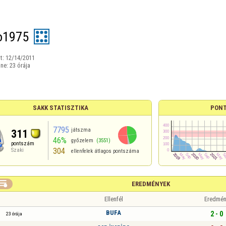
o1975
t:
12/14/2011
ine:
23 órája
SAKK STATISZTIKA
PONT
7795
játszma
311
46%
győzelem
(3551)
pontszám
304
Szaki
ellenfelek átlagos pontszáma

EREDMÉNYEK
Ellenfél
Eredmén
BUFA
2 - 0
23 órája