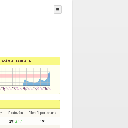
☰
SZÁM ALAKULÁSA
y
Pontszám
Ellenfél pontszáma
294
17
194