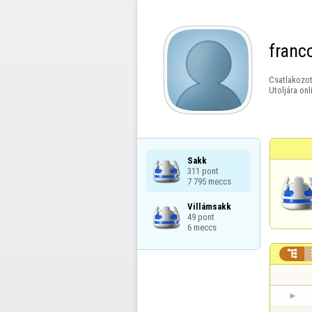
franc
Csatlakozot
Utoljára onl
Sakk

311 pont

7 795 meccs
Villámsakk

49 pont

6 meccs
