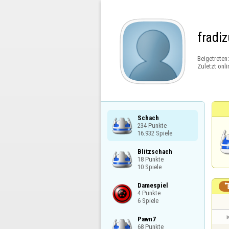
fradiz
Beigetreten
Zuletzt onli
Schach

234 Punkte

16.932 Spiele
Blitzschach

18 Punkte

10 Spiele
Damespiel

4 Punkte

6 Spiele
Pawn7

68 Punkte
