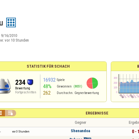
u
:
9/16/2010
ne:
vor 10 Stunden
STATISTIK FÜR SCHACH
16932
Spiele
234
48%
Gewonnen
(8051)
Bewertung
262
Fortgeschritten
Durchschn. Gegnerbewertung


ERGEBNISSE
Gegner
Ergeb
Shenandoa
0 - 
vor 3 Stunden