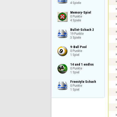
4 Spiele
Memory-Spiel

0 Punkte

4 Spiele
Bullet-Schach 2

19 Punkte

3 Spiele
9-Ball Pool

0 Punkte

1 Spiel
14 und 1 endlos

0 Punkte

1 Spiel
Freestyle Schach

0 Punkte

1 Spiel