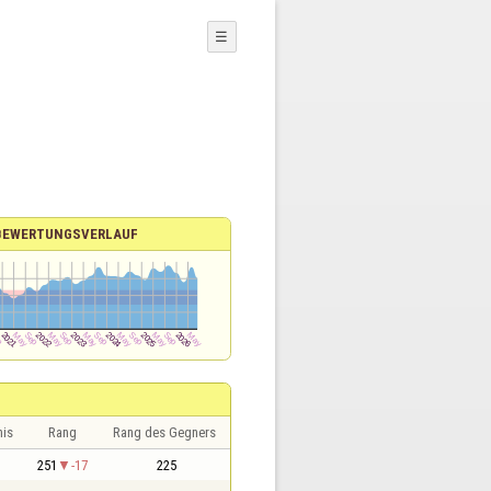
☰
BEWERTUNGSVERLAUF
nis
Rang
Rang des Gegners
1
251
-17
225