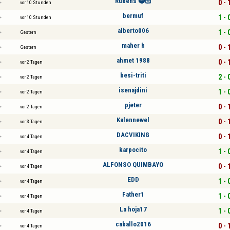
Rubens 🥷🏻
0 - 
vor 10 Stunden
bermuf
1 - 
vor 10 Stunden
alberto006
1 - 
Gestern
maher h
0 - 
Gestern
ahmet 1988
0 - 
vor 2 Tagen
besi-triti
2 - 
vor 2 Tagen
isenajdini
1 - 
vor 2 Tagen
pjeter
0 - 
vor 2 Tagen
Kalennewel
0 - 
vor 3 Tagen
DACVIKING
0 - 
vor 4 Tagen
karpocito
1 - 
vor 4 Tagen
ALFONSO QUIMBAYO
0 - 
vor 4 Tagen
EDD
1 - 
vor 4 Tagen
Father1
1 - 
vor 4 Tagen
La hoja17
1 - 
vor 4 Tagen
caballo2016
0 - 
vor 4 Tagen