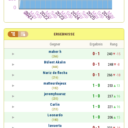


ERGEBNISSE
Gegner
Ergebnis
Rang
maher h
0 - 1
240
-15
(266)
Bülent Akalın
0 - 1
248
-8
(444)
Nariz de flecha
0 - 1
266
-18
(216)
matteurdejeux
1 - 0
253
13
(182)
jeremyhuaraz
1 - 0
237
16
(235)
Carlin
1 - 0
221
16
(213)
Leonardo
1 - 0
206
15
(180)
lavuerta
0 - 1
222
-16