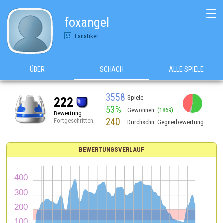
☰
foxangel
Fanatiker
ÜBER
SCHACH
ALLE SPIELE
3558
Spiele
222
53%
Gewonnen
(1869)
Bewertung
240
Fortgeschritten
Durchschn. Gegnerbewertung
BEWERTUNGSVERLAUF