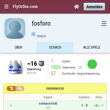
FlyOrDie.com


Anmelden
fosforo
☰
Despot
ÜBER
SCHACH
ALLE SPIELE
1
Spiele
~16
100%
Gewonnen
(1)
Bewertung
57
Novize
Durchschn. Gegnerbewertung


ERGEBNISSE
Gegner
Ergebnis
Rang
solitario1543
1 - 0
~0
19
(57)