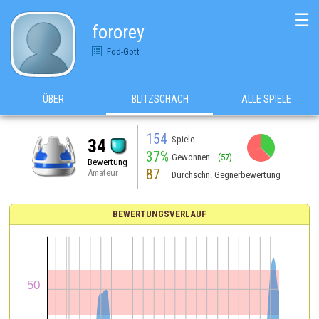
☰
fororey
Fod-Gott
ÜBER
BLITZSCHACH
ALLE SPIELE
154
Spiele
34
37%
Gewonnen
(57)
Bewertung
87
Amateur
Durchschn. Gegnerbewertung
BEWERTUNGSVERLAUF