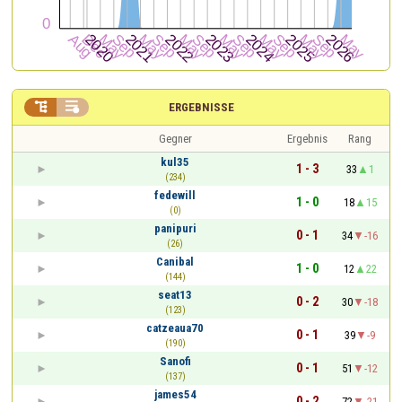


ERGEBNISSE
Gegner
Ergebnis
Rang
kul35
1 - 3
33
1
(234)
fedewill
1 - 0
18
15
(0)
panipuri
0 - 1
34
-16
(26)
Canibal
1 - 0
12
22
(144)
seat13
0 - 2
30
-18
(123)
catzeaua70
0 - 1
39
-9
(190)
Sanofi
0 - 1
51
-12
(137)
james54
0 - 2
72
-21