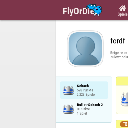

Spiele
fordf
Beigetreten
Zuletzt onli
Schach

598 Punkte

2.223 Spiele
Bullet-Schach 2

0 Punkte

1 Spiel
