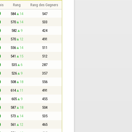
nis
Rang
Rang des Gegners
0
584
14
547
0
570
14
533
0
582
9
424
0
570
12
491
0
556
14
511
0
541
15
512
0
535
6
287
0
526
9
357
0
508
18
556
0
614
11
491
0
605
9
455
0
587
18
504
0
573
14
535
0
561
12
465