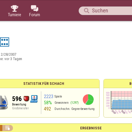



Turniere
Forum
:
2/28/2007
ne:
vor 3 Tagen
STATISTIK FÜR SCHACH
B
2223
Spiele
596
58%
Gewonnen
(1297)
Bewertung
492
Großmeister
Durchschn. Gegnerbewertung

ERGEBNISSE