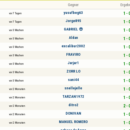
Gegner
Ergeb
yusufbeg63
1 - 
vor 7 Tagen
Jorge895
1 - 
vor 7 Tagen
GABRIEL 😎
1 - 
vor 3 Wochen
Aldan
1 - 
vor 3 Wochen
excalibur2002
1 - 
vor 3 Wochen
FRAVIRO
1 - 
vor 3 Wochen
Jarjar1
1 - 
vor 3 Wochen
ZORR LO
1 - 
vor 3 Wochen
sani44
1 - 
vor 3 Wochen
snellejelle
1 - 
vor 2 Monaten
TARZAN1972
1 - 
vor 2 Monaten
ditro2
2 - 
vor 2 Monaten
DONIVAN
1 - 
vor 2 Monaten
MANUEL ROMERO
1 - 
vor 2 Monaten