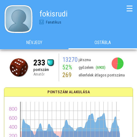
☰
fokisrudi
Fanatikus
NÉVJEGY
OSTÁBLA
13270
játszma
233
52%
győzelem
(6903)
pontszám
269
Amatőr
ellenfelek átlagos pontszáma
PONTSZÁM ALAKULÁSA