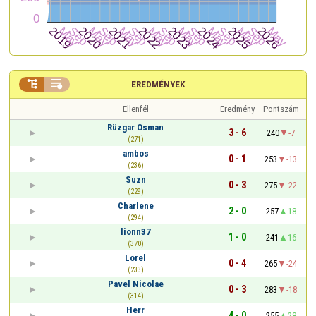


EREDMÉNYEK
Ellenfél
Eredmény
Pontszám
Rüzgar Osman
3 - 6
240
-7
(271)
ambos
0 - 1
253
-13
(236)
Suzn
0 - 3
275
-22
(229)
Charlene
2 - 0
257
18
(294)
lionn37
1 - 0
241
16
(370)
Lorel
0 - 4
265
-24
(233)
Pavel Nicolae
0 - 3
283
-18
(314)
Herr
4 - 0
255
28