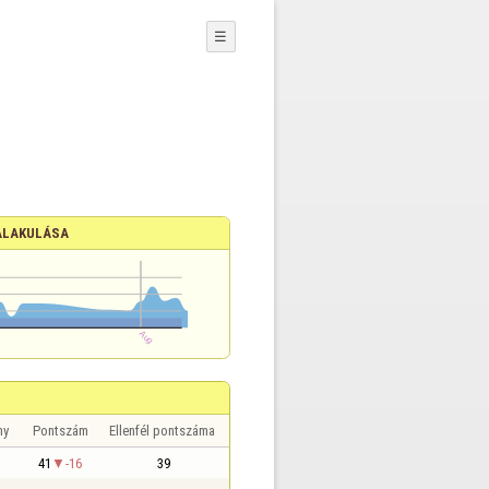
☰
ALAKULÁSA
ny
Pontszám
Ellenfél pontszáma
41
-16
39