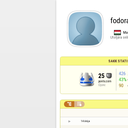
fodor
Ma
Utoljára onl
SAKK STATI
426
25
43%
pontszám
90
Újonc


14 órája