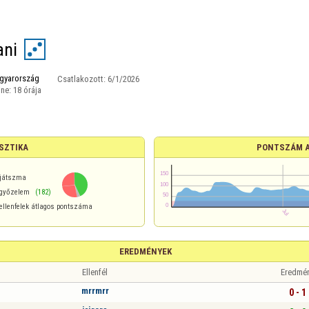
ani
gyarország
Csatlakozott:
6/1/2026
ine:
18 órája
SZTIKA
PONTSZÁM 
játszma
győzelem
(182)
ellenfelek átlagos pontszáma
EREDMÉNYEK
Ellenfél
Eredmé
mrrmrr
0 - 1