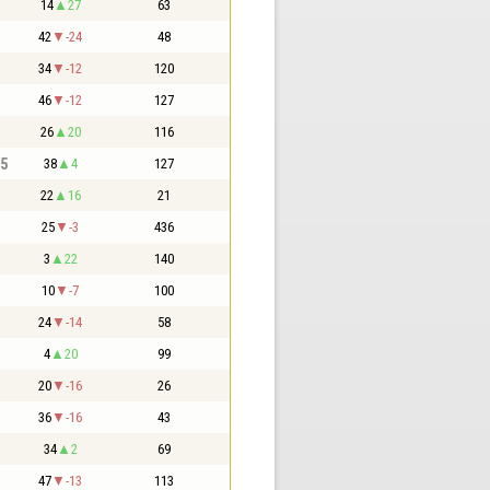
14
27
63
42
-24
48
34
-12
120
46
-12
127
26
20
116
,5
38
4
127
22
16
21
25
-3
436
3
22
140
10
-7
100
24
-14
58
4
20
99
20
-16
26
36
-16
43
34
2
69
47
-13
113