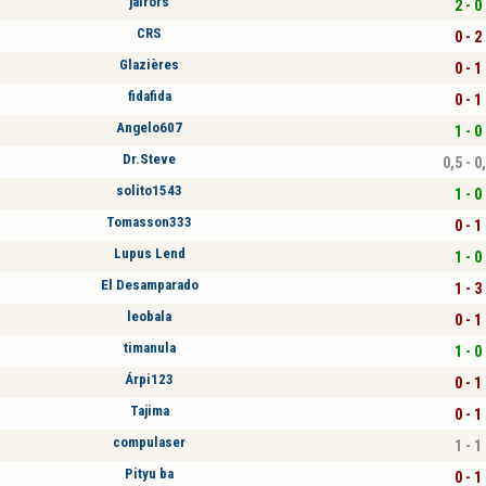
jairors
2 - 0
CRS
0 - 2
Glazières
0 - 1
fidafida
0 - 1
Angelo607
1 - 0
Dr.Steve
0,5 - 0
solito1543
1 - 0
Tomasson333
0 - 1
Lupus Lend
1 - 0
El Desamparado
1 - 3
leobala
0 - 1
timanula
1 - 0
Árpi123
0 - 1
Tajima
0 - 1
compulaser
1 - 1
Pityu ba
0 - 1