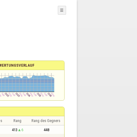
☰
WERTUNGSVERLAUF
is
Rang
Rang des Gegners
413
6
448