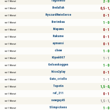
fagioletto
2 - 0
vor 1 Monat
Bedallah
0,5 - 1
vor 1 Monat
RyszardRwieSerce
0 - 1
vor 1 Monat
Berimbau
1 - 0
vor 1 Monat
Mapawa
0 - 1
vor 1 Monat
Rakume
0 - 1
vor 1 Monat
aymansi
0 - 1
vor 1 Monat
chew
1 - 0
vor 1 Monat
Юрий007
1 - 1
vor 1 Monat
Gelsenkoggen
1 - 0
vor 1 Monat
Nice2play
0 - 1
vor 1 Monat
Gato_criollo
1 - 1
vor 1 Monat
Topotin
1,5 - 0
vor 1 Monat
raf_211
0 - 1
vor 1 Monat
newguy45
1,5 - 1
vor 1 Monat
Slimpickens
1 - 0
vor 1 Monat