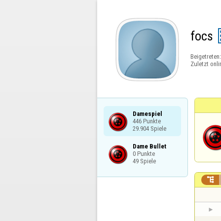
focs
Beigetreten
Zuletzt onli
Damespiel

446 Punkte

29.904 Spiele
Dame Bullet

0 Punkte

49 Spiele
