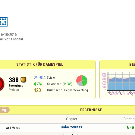
:
6/10/2016
ne:
vor 1 Monat
STATISTIK FÜR DAMESPIEL
BE
29904
Spiele
388
47%
Gewonnen
(14085)
Bewertung
423
Meister
Durchschn. Gegnerbewertung

ERGEBNISSE
Gegner
Ergebn
Baba.Younas
6 - 5
vor 1 Monat