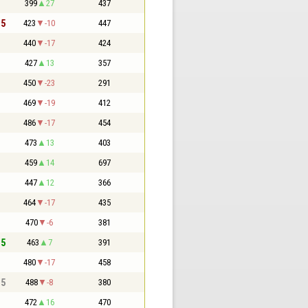
399
27
437
,5
423
-10
447
440
-17
424
427
13
357
450
-23
291
469
-19
412
486
-17
454
473
13
403
459
14
697
447
12
366
464
-17
435
470
-6
381
,5
463
7
391
480
-17
458
,5
488
-8
380
472
16
470