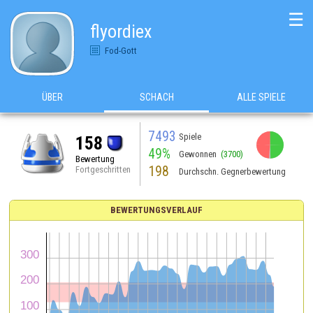
☰
flyordiex
Fod-Gott
ÜBER
SCHACH
ALLE SPIELE
7493
Spiele
158
49%
Gewonnen
(3700)
Bewertung
198
Fortgeschritten
Durchschn. Gegnerbewertung
BEWERTUNGSVERLAUF