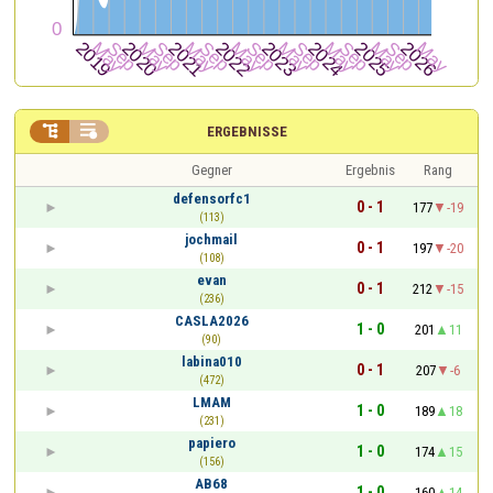


ERGEBNISSE
Gegner
Ergebnis
Rang
defensorfc1
0 - 1
177
-19
(113)
jochmail
0 - 1
197
-20
(108)
evan
0 - 1
212
-15
(236)
CASLA2026
1 - 0
201
11
(90)
labina010
0 - 1
207
-6
(472)
LMAM
1 - 0
189
18
(231)
papiero
1 - 0
174
15
(156)
AB68
1 - 0
160
14