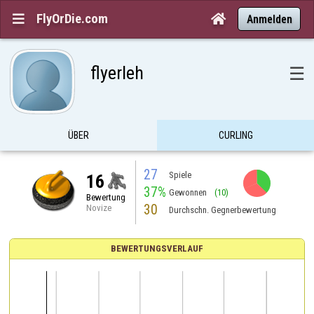
FlyOrDie.com


Anmelden
flyerleh
☰
ÜBER
CURLING
27
Spiele
16
37%
Gewonnen
(10)
Bewertung
30
Novize
Durchschn. Gegnerbewertung
BEWERTUNGSVERLAUF