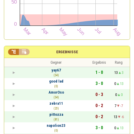


ERGEBNISSE
Gegner
Ergebnis
Rang
yay67
1 - 0
13
3
(54)
good lad
3 - 0
0
13
(0)
AmorOso
0 - 3
0
0
(54)
zebra11
0 - 2
7
-7
(23)
pittozza
0 - 2
13
-6
(81)
napolion23
3 - 0
0
13
(0)