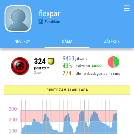
☰
flexpar
Fanatikus
NÉVJEGY
DÁMA
JÁTÉKOK
9463
játszma
324
43%
győzelem
(4056)
pontszám
274
Szaki
ellenfelek átlagos pontszáma
PONTSZÁM ALAKULÁSA