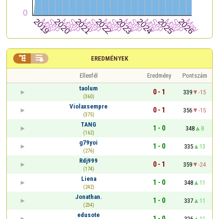


EREDMÉNYEK
Ellenfél
Eredmény
Pontszám
taolum
0 - 1
339
-15
(360)
Violaxsempre
0 - 1
356
-15
(375)
TANG
1 - 0
348
8
(162)
g79yoi
1 - 0
335
13
(276)
Rdj999
0 - 1
359
-24
(174)
Liena
1 - 0
348
11
(242)
Jonathan.
1 - 0
337
11
(234)
edusote
1 - 0
326
11