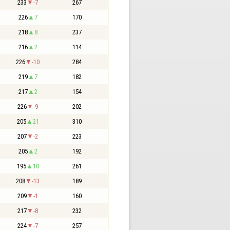
233
-7
267
226
7
170
218
8
237
216
2
114
226
-10
284
219
7
182
217
2
154
226
-9
202
205
21
310
207
-2
223
205
2
192
195
10
261
208
-13
189
209
-1
160
217
-8
232
224
-7
257