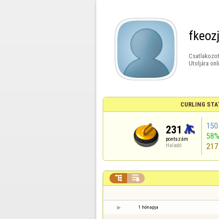
fkeoz
Csatlakozot
Utoljára onl
CURLING STA
150
231
58
pontszám
217
Haladó


1 hónapja