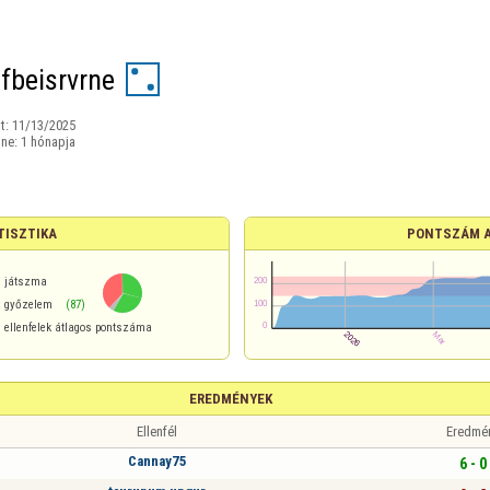
jfbeisrvrne
t:
11/13/2025
ine:
1 hónapja
TISZTIKA
PONTSZÁM 
játszma
%
győzelem
(87)
ellenfelek átlagos pontszáma
EREDMÉNYEK
Ellenfél
Eredmé
Cannay75
6 - 0