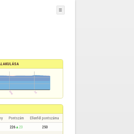
☰
ALAKULÁSA
ny
Pontszám
Ellenfél pontszáma
226
23
250