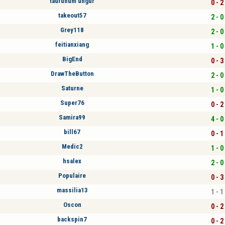
taurunum ungur
0 - 2
takeout57
2 - 0
Grey118
2 - 0
feitianxiang
1 - 0
BigEnd
0 - 3
DrawTheButton
2 - 0
Saturne
1 - 0
Super76
0 - 2
Samira99
4 - 0
bill67
0 - 1
Medic2
1 - 0
hsalex
2 - 0
Populaire
0 - 3
massilia13
1 - 1
Oscon
0 - 2
backspin7
0 - 2