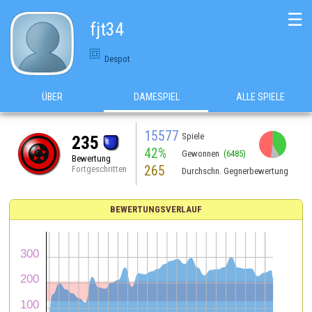
☰
fjt34
Despot
ÜBER
DAMESPIEL
ALLE SPIELE
15577
Spiele
235
42%
Gewonnen
(6485)
Bewertung
265
Fortgeschritten
Durchschn. Gegnerbewertung
BEWERTUNGSVERLAUF