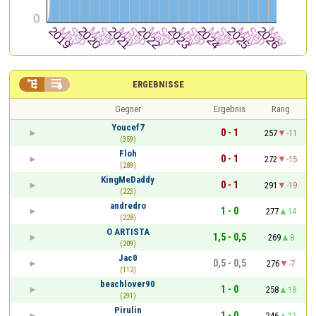


ERGEBNISSE
Gegner
Ergebnis
Rang
Youcef7
0 - 1
257
-11
(359)
Floh
0 - 1
272
-15
(289)
KingMeDaddy
0 - 1
291
-19
(223)
andredro
1 - 0
277
14
(228)
O ARTISTA
1,5 - 0,5
269
8
(209)
Jac0
0,5 - 0,5
276
-7
(112)
beachlover90
1 - 0
258
18
(291)
Pirulin
1 - 0
246
12