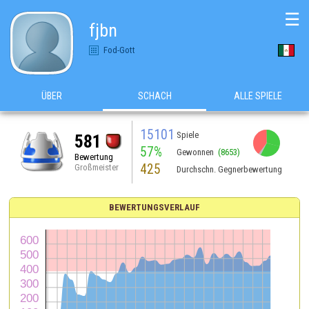
☰
fjbn
Fod-Gott
ÜBER
SCHACH
ALLE SPIELE
15101
Spiele
581
57%
Gewonnen
(8653)
Bewertung
425
Großmeister
Durchschn. Gegnerbewertung
BEWERTUNGSVERLAUF