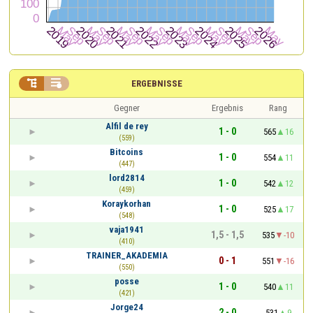


ERGEBNISSE
Gegner
Ergebnis
Rang
Alfil de rey
1 - 0
565
16
(559)
Bitcoins
1 - 0
554
11
(447)
lord2814
1 - 0
542
12
(459)
Koraykorhan
1 - 0
525
17
(548)
vaja1941
1,5 - 1,5
535
-10
(410)
TRAINER_AKADEMIA
0 - 1
551
-16
(550)
posse
1 - 0
540
11
(421)
Jorge24
2 - 0
531
9