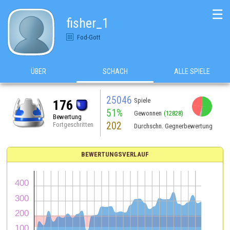
☰
fisher_1
Fod-Gott
ÜBER
SCHACH
ALLE SPIELE
25046
Spiele
176
51%
Gewonnen
(12828)
Bewertung
202
Fortgeschritten
Durchschn. Gegnerbewertung
BEWERTUNGSVERLAUF