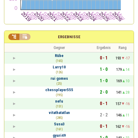


ERGEBNISSE
Gegner
Ergebnis
Rang
Rübe
0 - 1
193
-17
(165)
Larry10
1 - 0
179
14
(126)
rui gomes
1 - 0
169
10
(25)
chessplayer555
2 - 0
141
28
(195)
nefu
0 - 1
157
-16
(151)
vitathatatlan
2 - 2
146
11
(285)
Susa3
0 - 1
162
-16
(161)
gyuri49
1 - 0
140
22