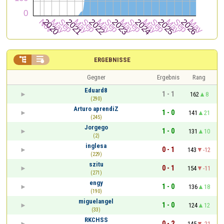


ERGEBNISSE
Gegner
Ergebnis
Rang
Eduard8
1 - 1
162
8
(290)
Arturo aprendiZ
1 - 0
141
21
(245)
Jorgego
1 - 0
131
10
(2)
inglesa
0 - 1
143
-12
(229)
szitu
0 - 1
154
-11
(271)
engy
1 - 0
136
18
(190)
miguelangel
1 - 0
124
12
(33)
RKCHSS
0 - 2
145
-21