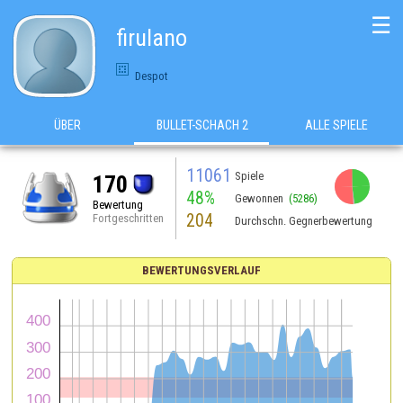
☰
firulano
Despot
ÜBER
BULLET-SCHACH 2
ALLE SPIELE
11061
Spiele
170
48%
Gewonnen
(5286)
Bewertung
204
Fortgeschritten
Durchschn. Gegnerbewertung
BEWERTUNGSVERLAUF