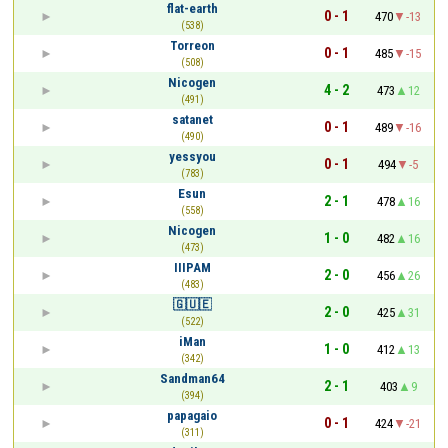
flat-earth
0 - 1
470
-13
(538)
Torreon
0 - 1
485
-15
(508)
Nicogen
4 - 2
473
12
(491)
satanet
0 - 1
489
-16
(490)
yessyou
0 - 1
494
-5
(783)
Esun
2 - 1
478
16
(558)
Nicogen
1 - 0
482
16
(473)
IIIPAM
2 - 0
456
26
(483)
🇬​​🇺​​🇪
2 - 0
425
31
(522)
iMan
1 - 0
412
13
(342)
Sandman64
2 - 1
403
9
(394)
papagaio
0 - 1
424
-21
(311)