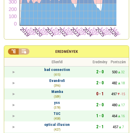


EREDMÉNYEK
Ellenfél
Eredmény
Pontszám
bad connection
2 - 0
500
32
(615)
Evandro5
2 - 0
482
18
(396)
Mamba
0 - 1
497
-15
(509)
yss
2 - 0
480
17
(378)
TUC
1 - 0
464
16
(458)
optical illusion
2 - 1
457
7
(427)