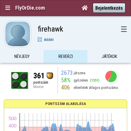
FlyOrDie.com


Bejelentkezés
firehawk
☰
Addikt
NÉVJEGY
REVERZI
JÁTÉKOK
2673
játszma
361
58%
győzelem
(1551)
pontszám
406
Mester
ellenfelek átlagos pontszáma
PONTSZÁM ALAKULÁSA