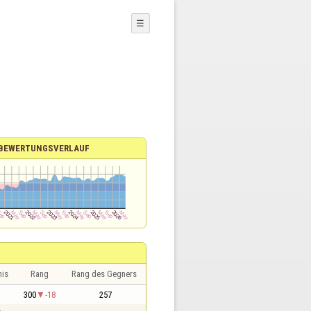
☰
BEWERTUNGSVERLAUF
nis
Rang
Rang des Gegners
1
300
-18
257