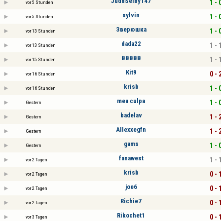
JuddSelby147
1 - 
vor 5 Stunden
sylvin
1 - 
vor 5 Stunden
Зверюшка
1 - 
vor 13 Stunden
dada22
1 - 
vor 13 Stunden
BBBBB
1 - 
vor 15 Stunden
Kit9
0 - 
vor 16 Stunden
krisb
1 - 
vor 16 Stunden
mea culpa
1 - 
Gestern
badelav
1 - 
Gestern
Allexxegfn
1 - 
Gestern
gams
1 - 
Gestern
fanawest
1 - 
vor 2 Tagen
krisb
0 - 
vor 2 Tagen
joe6
0 - 
vor 2 Tagen
Richie7
0 - 
vor 2 Tagen
Rikochet1
0 - 
vor 3 Tagen