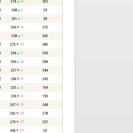
0
274
26
525
0
268
6
29
0
261
7
38
1
265
-4
213
1
258
7
363
2
275
-17
383
0
254
21
359
0
236
18
284
2
237
-1
344
2
246
-9
245
0
233
13
169
1
236
-3
195
1
247
-11
348
1
262
-15
278
1
279
-17
257
1
306
-27
23