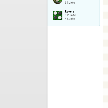
6 Spiele
Reversi

0 Punkte

4 Spiele