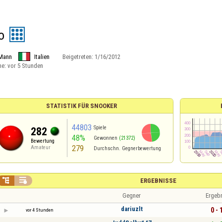
lo
Mann
Italien
Beigetreten:
1/16/2012
ne:
vor 5 Stunden
STATISTIK FÜR SNOOKER
44803
Spiele
282
48%
Gewonnen
(21372)
Bewertung
279
Amateur
Durchschn. Gegnerbewertung


ERGEBNISSE
Gegner
Ergeb
dariuzlt
0 - 
vor 4 Stunden