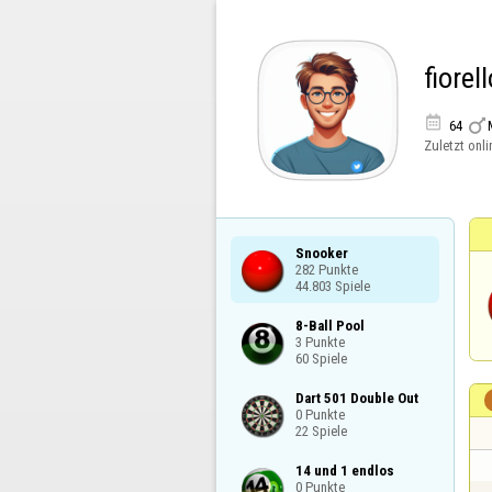
fiorel


64
Zuletzt onli
Snooker

282 Punkte

44.803 Spiele
8-Ball Pool

3 Punkte

60 Spiele
Dart 501 Double Out

0 Punkte

22 Spiele
14 und 1 endlos

0 Punkte
