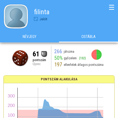
☰
filinta
Jelölt
NÉVJEGY
OSTÁBLA
266
játszma
61
50%
győzelem
(132)
pontszám
197
Újonc
ellenfelek átlagos pontszáma
PONTSZÁM ALAKULÁSA