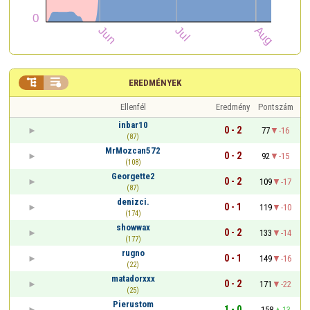


EREDMÉNYEK
Ellenfél
Eredmény
Pontszám
inbar10
0 - 2
77
-16
(87)
MrMozcan572
0 - 2
92
-15
(108)
Georgette2
0 - 2
109
-17
(87)
denizci.
0 - 1
119
-10
(174)
showwax
0 - 2
133
-14
(177)
rugno
0 - 1
149
-16
(22)
matadorxxx
0 - 2
171
-22
(25)
Pierustom
1 - 0
158
13