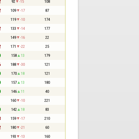
2
92
-15
108
2
109
-17
87
1
119
-10
174
2
133
-14
177
1
149
-16
22
2
171
-22
25
0
158
13
179
6
188
-30
121
0
170
18
121
0
157
13
180
0
146
11
40
1
160
-10
221
0
142
18
83
3
159
-17
210
2
180
-21
60
1
193
-13
160