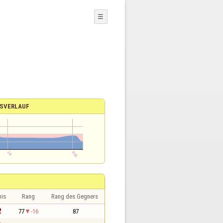
☰
SVERLAUF
nis
Rang
Rang des Gegners
2
77
-16
87