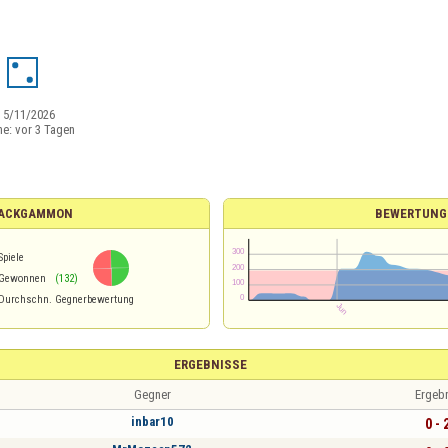
:
5/11/2026
ne:
vor 3 Tagen
 BACKGAMMON
BEWERTUNG
Spiele
Gewonnen
(132)
Durchschn. Gegnerbewertung
ERGEBNISSE
Gegner
Ergeb
inbar10
0 - 