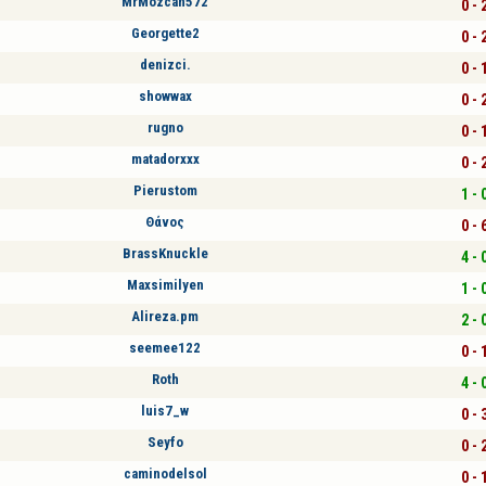
MrMozcan572
0 - 
Georgette2
0 - 
denizci.
0 - 
showwax
0 - 
rugno
0 - 
matadorxxx
0 - 
Pierustom
1 - 
Θάνος
0 - 
BrassKnuckle
4 - 
Maxsimilyen
1 - 
Alireza.pm
2 - 
seemee122
0 - 
Roth
4 - 
luis7_w
0 - 
Seyfo
0 - 
caminodelsol
0 - 