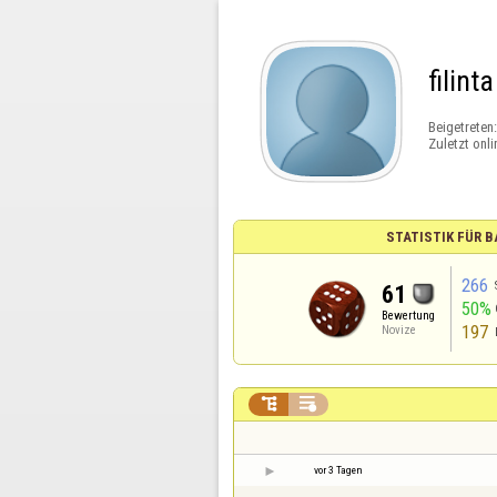
filinta
Beigetreten
Zuletzt onli
STATISTIK FÜR
266
61
50%
Bewertung
197
Novize


vor 3 Tagen