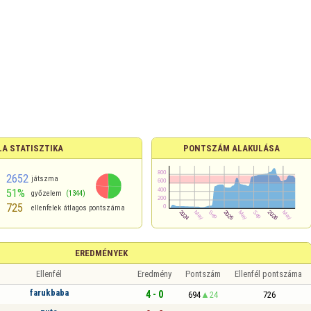
A STATISZTIKA
PONTSZÁM ALAKULÁSA
2652
játszma
51%
győzelem
(1344)
725
ellenfelek átlagos pontszáma
EREDMÉNYEK
Ellenfél
Eredmény
Pontszám
Ellenfél pontszáma
farukbaba
4 - 0
694
24
726