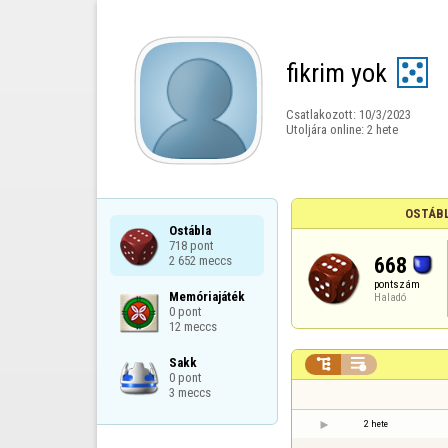
fikrim yok
Csatlakozott:
10/3/2023
Utoljára online:
2 hete
OSTÁBL
Ostábla

718 pont

668
2 652 meccs
pontszám
Memóriajáték

Haladó
0 pont

12 meccs
Sakk



0 pont

3 meccs
2 hete