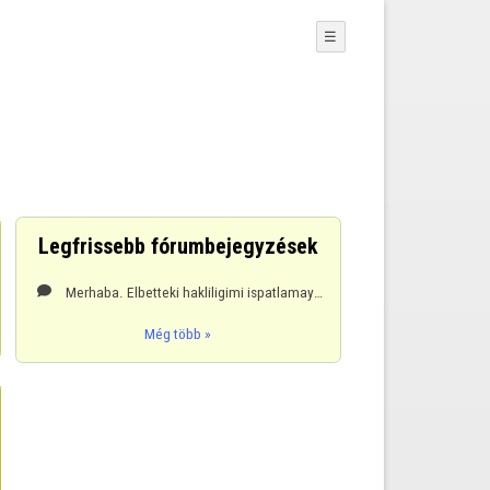
☰
Legfrissebb fórumbejegyzések
Merhaba. Elbetteki hakliligimi ispatlamaya çalışmayacagim.Zaten böyle bir sansimda yok.Ancak şunu bi

Még több »