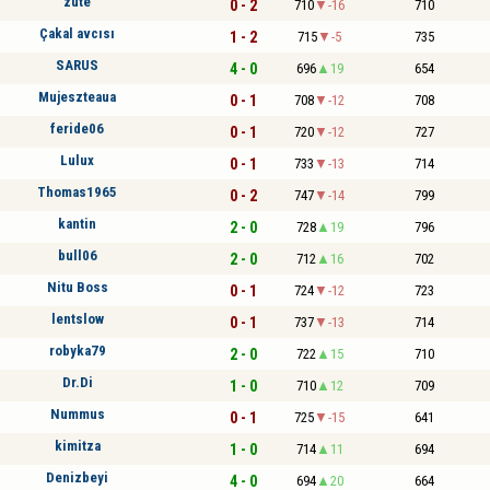
zute
0 - 2
710
-16
710
Çakal avcısı
1 - 2
715
-5
735
SARUS
4 - 0
696
19
654
Mujeszteaua
0 - 1
708
-12
708
feride06
0 - 1
720
-12
727
Lulux
0 - 1
733
-13
714
Thomas1965
0 - 2
747
-14
799
kantin
2 - 0
728
19
796
bull06
2 - 0
712
16
702
Nitu Boss
0 - 1
724
-12
723
lentslow
0 - 1
737
-13
714
robyka79
2 - 0
722
15
710
Dr.Di
1 - 0
710
12
709
Nummus
0 - 1
725
-15
641
kimitza
1 - 0
714
11
694
Denizbeyi
4 - 0
694
20
664