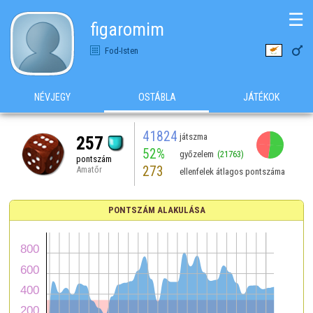
☰
figaromim

Fod-Isten
NÉVJEGY
OSTÁBLA
JÁTÉKOK
41824
játszma
257
52%
győzelem
(21763)
pontszám
273
Amatőr
ellenfelek átlagos pontszáma
PONTSZÁM ALAKULÁSA