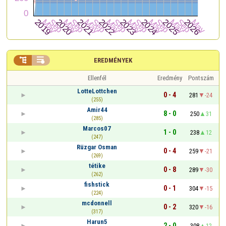


EREDMÉNYEK
Ellenfél
Eredmény
Pontszám
LotteLottchen
0 - 4
281
-24
(255)
Amir44
8 - 0
250
31
(285)
Marcos07
1 - 0
238
12
(247)
Rüzgar Osman
0 - 4
259
-21
(269)
tétike
0 - 8
289
-30
(262)
fishstick
0 - 1
304
-15
(224)
mcdonnell
0 - 2
320
-16
(317)
Harun5
2 - 0
308
12