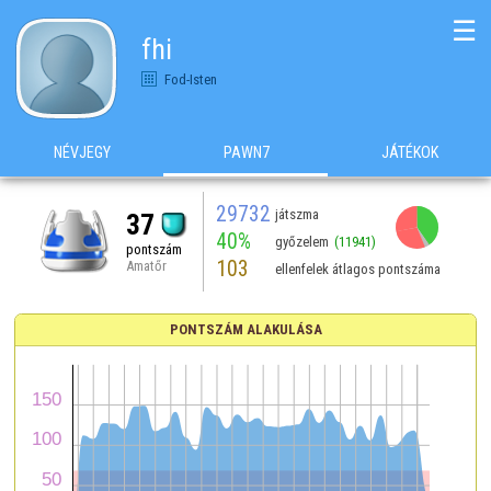
☰
fhi
Fod-Isten
NÉVJEGY
PAWN7
JÁTÉKOK
29732
játszma
37
40%
győzelem
(11941)
pontszám
103
Amatőr
ellenfelek átlagos pontszáma
PONTSZÁM ALAKULÁSA