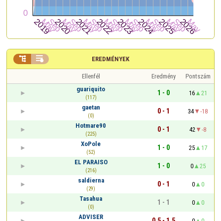


EREDMÉNYEK
Ellenfél
Eredmény
Pontszám
guariquito
1 - 0
16
21
(117)
gaetan
0 - 1
34
-18
(0)
Hotmare90
0 - 1
42
-8
(225)
XoPole
1 - 0
25
17
(52)
EL PARAISO
1 - 0
0
25
(216)
saldierna
0 - 1
0
0
(29)
Tasahua
1 - 1
0
0
(0)
ADVISER
0,5 - 1,5
0
0