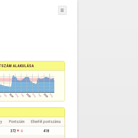
☰
TSZÁM ALAKULÁSA
y
Pontszám
Ellenfél pontszáma
372
-6
418