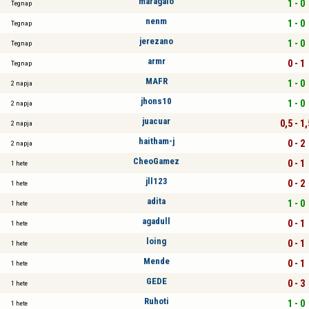
maragalo
1 - 0
Tegnap
nenm
1 - 0
Tegnap
jerezano
1 - 0
Tegnap
armr
0 - 1
Tegnap
MAFR
1 - 0
2 napja
jhons10
1 - 0
2 napja
juacuar
0,5 - 1,
2 napja
haitham-j
0 - 2
2 napja
CheoGamez
0 - 1
1 hete
jll123
0 - 2
1 hete
adita
1 - 0
1 hete
agadull
0 - 1
1 hete
loing
0 - 1
1 hete
Mende
0 - 1
1 hete
GEDE
0 - 3
1 hete
Ruhoti
1 - 0
1 hete