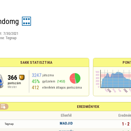
andomg
t:
7/30/2021
ine:
Tegnap
SAKK STATISZTIKA
PON
3247
játszma
366
45%
győzelem
(1453)
pontszám
412
Mester
ellenfelek átlagos pontszáma

EREDMÉNYEK
Ellenfél
Eredmén
MADJID
1 - 2
Tegnap