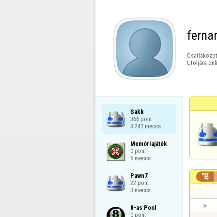
fern
Csatlakozot
Utoljára onl
Sakk

366 pont

3 247 meccs
Memóriajáték

0 pont

6 meccs
Pawn7


22 pont

3 meccs
8-as Pool

0 pont
