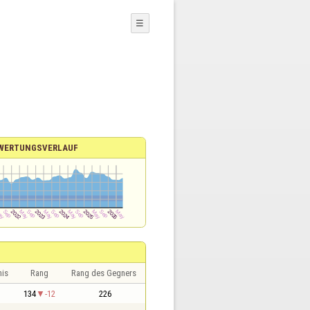
☰
WERTUNGSVERLAUF
nis
Rang
Rang des Gegners
1
134
-12
226