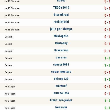
noe42
0 - 
vor 13 Stunden
TEDDY2010
0 - 
vor 13 Stunden
Stormkraai
0 - 
vor 17 Stunden
rachidfethi
0 - 
vor 17 Stunden
julio por siempr
0 - 
vor 18 Stunden
flaviopele
0 - 
Gestern
Raulosky
0 - 
Gestern
Braveivan
0 - 
Gestern
cassius
1 - 
Gestern
caesar0081
1 - 
Gestern
cesar montero
0 - 
Gestern
chicos123
1 - 
Gestern
emmsof
0 - 
vor 2 Tagen
surrealista
0 - 
vor 2 Tagen
francisco javier
1 - 
vor 3 Tagen
hessami
2 - 
vor 3 Tagen