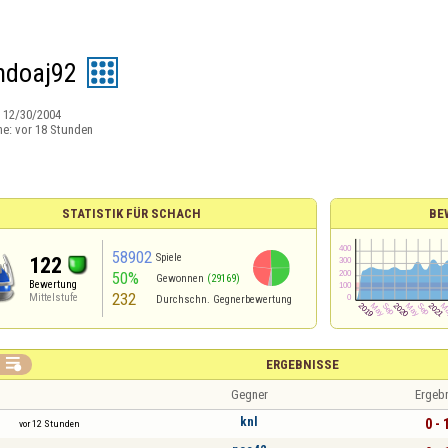
ndoaj92
:
12/30/2004
ne:
vor 18 Stunden
STATISTIK FÜR SCHACH
BE
58902
Spiele
122
50%
Gewonnen
(29169)
Bewertung
232
Mittelstufe
Durchschn. Gegnerbewertung

ERGEBNISSE
Gegner
Ergeb
knl
0 - 
vor 12 Stunden