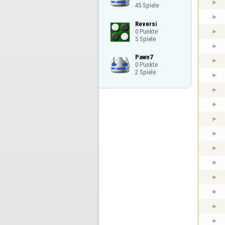
45 Spiele
Reversi

0 Punkte

5 Spiele
Pawn7

0 Punkte

2 Spiele