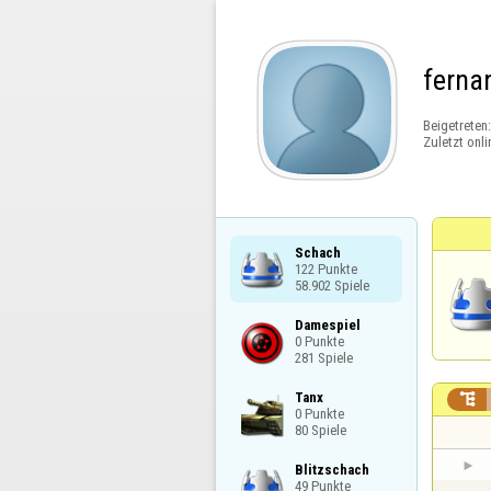
ferna
Beigetreten
Zuletzt onli
Schach

122 Punkte

58.902 Spiele
Damespiel

0 Punkte

281 Spiele
Tanx


0 Punkte

80 Spiele
Blitzschach

49 Punkte
