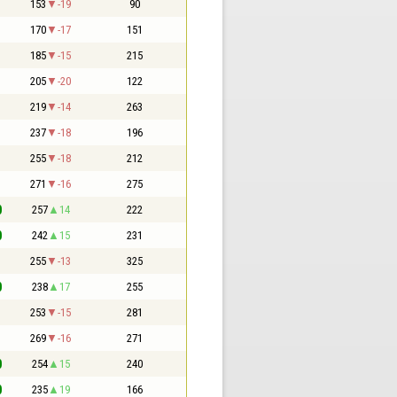
1
153
-19
90
1
170
-17
151
1
185
-15
215
1
205
-20
122
1
219
-14
263
1
237
-18
196
1
255
-18
212
1
271
-16
275
0
257
14
222
0
242
15
231
1
255
-13
325
0
238
17
255
1
253
-15
281
1
269
-16
271
0
254
15
240
0
235
19
166