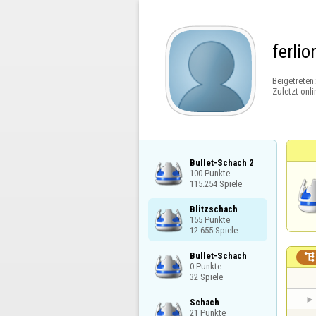
ferlio
Beigetreten
Zuletzt onli
Bullet-Schach 2

100 Punkte

115.254 Spiele
Blitzschach

155 Punkte

12.655 Spiele
Bullet-Schach


0 Punkte

32 Spiele
Schach

21 Punkte
