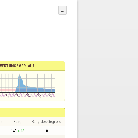
☰
WERTUNGSVERLAUF
is
Rang
Rang des Gegners
143
18
0