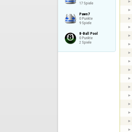
17 Spiele
Pawn7

0 Punkte

9 Spiele
8-Ball Pool

0 Punkte

2 Spiele