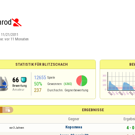
nrod

:
11/21/2011
ne:
vor 11 Monaten
STATISTIK FÜR BLITZSCHACH
BE
12655
Spiele
66
50%
Gewonnen
(6365)
Bewertung
237
Amateur
Durchschn. Gegnerbewertung

ERGEBNISSE
Gegner
Ergebn
Королина
4 - 0
vor 3 Jahren