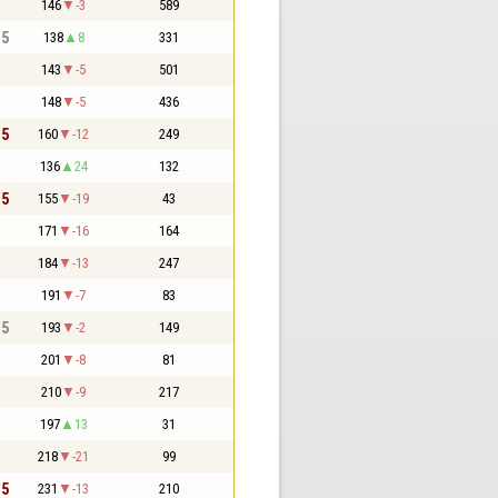
146
-3
589
,5
138
8
331
143
-5
501
148
-5
436
,5
160
-12
249
136
24
132
,5
155
-19
43
171
-16
164
184
-13
247
191
-7
83
,5
193
-2
149
201
-8
81
210
-9
217
197
13
31
218
-21
99
,5
231
-13
210