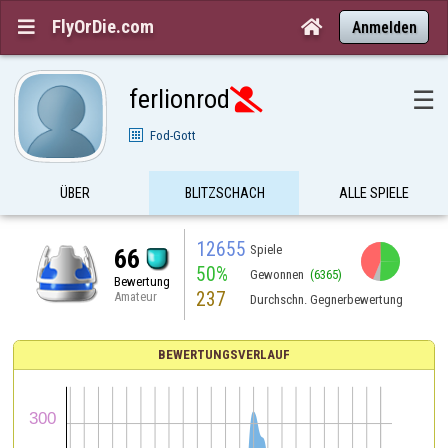
FlyOrDie.com


Anmelden
ferlionrod
☰

Fod-Gott
ÜBER
BLITZSCHACH
ALLE SPIELE
12655
Spiele
66
50%
Gewonnen
(6365)
Bewertung
237
Amateur
Durchschn. Gegnerbewertung
BEWERTUNGSVERLAUF