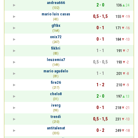
andrea666
2 - 0
136
24
(132)
mario luis casas
0,5 - 1,5
155
-19
(43)
gftbx
0 - 1
171
-16
(164)
onix72
0 - 1
184
-13
(247)
fikhri
1 - 1
191
-7
(83)
leuzemia7
0,5 - 0,5
193
-2
(149)
mario agudelo
1 - 1
201
-8
(81)
fire26
1 - 2
210
-9
(217)
chelo8
2 - 0
197
13
(31)
iverg
0 - 1
218
-21
(99)
trendi
0,5 - 1,5
231
-13
(210)
antitalenat
0 - 2
249
-18
(335)