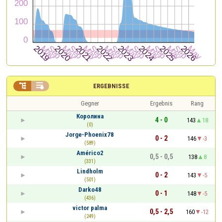


ERGEBNISSE
Gegner
Ergebnis
Rang
Королина
4 - 0
143
18
(0)
Jorge-Phoenix78
0 - 2
146
-3
(589)
Américo2
0,5 - 0,5
138
8
(331)
Lindholm
0 - 2
143
-5
(501)
Darko48
0 - 1
148
-5
(436)
victor palma
0,5 - 2,5
160
-12
(249)