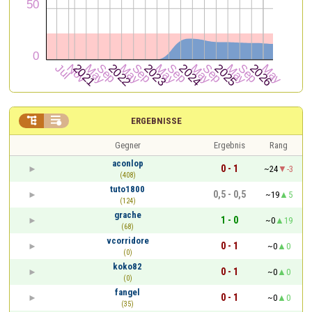


ERGEBNISSE
Gegner
Ergebnis
Rang
aconlop
0 - 1
~24
-3
(408)
tuto1800
0,5 - 0,5
~19
5
(124)
grache
1 - 0
~0
19
(68)
vcorridore
0 - 1
~0
0
(0)
koko82
0 - 1
~0
0
(0)
fangel
0 - 1
~0
0
(35)