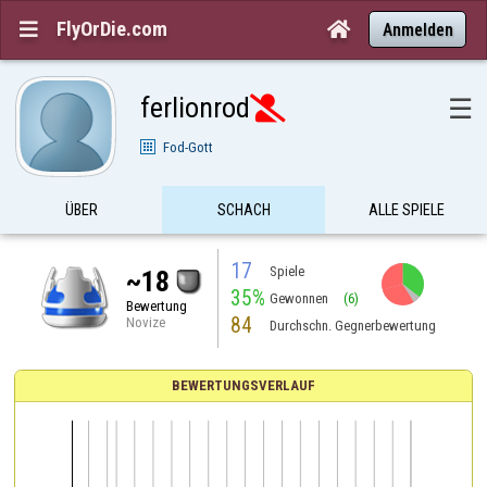
FlyOrDie.com


Anmelden
ferlionrod
☰

Fod-Gott
ÜBER
SCHACH
ALLE SPIELE
17
Spiele
~18
35%
Gewonnen
(6)
Bewertung
84
Novize
Durchschn. Gegnerbewertung
BEWERTUNGSVERLAUF