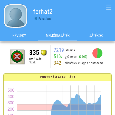
☰
ferhat2
Fanatikus
NÉVJEGY
MEMÓRIAJÁTÉK
JÁTÉKOK
7219
játszma
335
51%
győzelem
(3667)
pontszám
342
Szaki
ellenfelek átlagos pontszáma
PONTSZÁM ALAKULÁSA