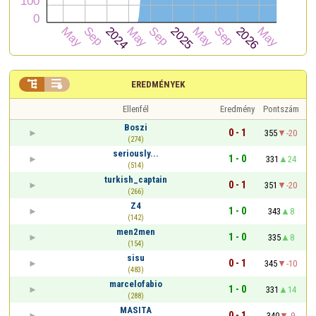


EREDMÉNYEK
Ellenfél
Eredmény
Pontszám
Boszi
0 - 1
355
-20
(274)
seriously...
1 - 0
331
24
(514)
turkish_captain
0 - 1
351
-20
(266)
Z4
1 - 0
343
8
(142)
men2men
1 - 0
335
8
(154)
sisu
0 - 1
345
-10
(483)
marcelofabio
1 - 0
331
14
(288)
MASITA
0 - 1
340
-9