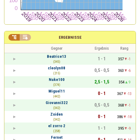


ERGEBNISSE
Gegner
Ergebnis
Rang
Beatrice13
1 - 1
357
-1
(345)
cleolyn08
0,5 - 0,5
363
-6
(215)
Nuke100
2,5 - 1,5
354
9
(374)
Miguel11
0 - 1
367
-13
(442)
Giovanni322
0,5 - 0,5
368
-1
(342)
Zoiden
0 - 1
386
-18
(342)
el zorro 2
1 - 1
395
-9
(258)
Fernet
0 - 1
411
-16