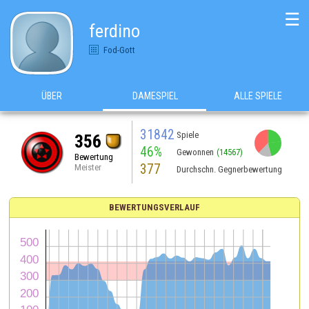
☰
ferdino
Fod-Gott
ÜBER
DAMESPIEL
ALLE SPIELE
31842
Spiele
356
46%
Gewonnen
(14567)
Bewertung
377
Meister
Durchschn. Gegnerbewertung
BEWERTUNGSVERLAUF