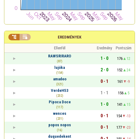


EREDMÉNYEK
Ellenfél
Eredmény
Pontszám
RAWSRIRARO
1 - 0
176
12
(87)
lujóka
2 - 0
152
24
(154)
amadeo
0 - 1
161
-9
(321)
VerdeH53
1 - 1
156
5
(232)
Pipoca Doce
1 - 0
141
15
(117)
wences
0 - 1
154
-13
(231)
popos nopos
0 - 1
177
-23
(16)
duquedekent
0 - 1
191
-14