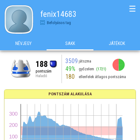
☰
fenix14683
Befolyásos tag
NÉVJEGY
SAKK
JÁTÉKOK
3509
játszma
188
49%
győzelem
(1721)
pontszám
180
Haladó
ellenfelek átlagos pontszáma
PONTSZÁM ALAKULÁSA