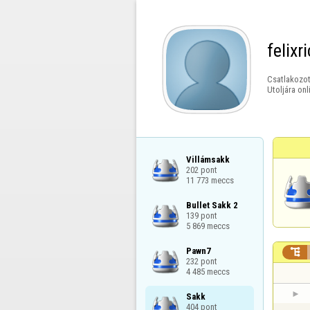
felix
Csatlakozot
Utoljára onl
Villámsakk

202 pont

11 773 meccs
Bullet Sakk 2

139 pont

5 869 meccs
Pawn7


232 pont

4 485 meccs
Sakk

404 pont
