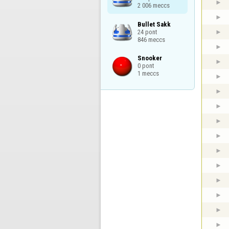
2 006 meccs
Bullet Sakk

24 pont

846 meccs
Snooker

0 pont

1 meccs