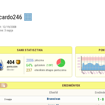
ricardo246
t:
12/19/2008
ine:
3 napja
SAKK STATISZTIKA
PON
2006
játszma
404
64%
győzelem
(1287)
pontszám
237
Mester
ellenfelek átlagos pontszáma

EREDMÉNYEK
Ellenfél
Eredmén
Braveivan
1 - 0
3 napja