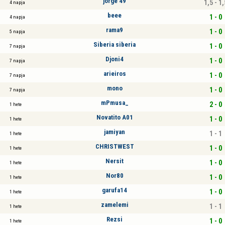
jorge 49
1,5 - 1,
4 napja
beee
1 - 0
4 napja
rama9
1 - 0
5 napja
Siberia siberia
1 - 0
7 napja
Djoni4
1 - 0
7 napja
arieiros
1 - 0
7 napja
mono
1 - 0
7 napja
mPmusa_
2 - 0
1 hete
Novatito A01
1 - 0
1 hete
jamiyan
1 - 1
1 hete
CHRISTWEST
1 - 0
1 hete
Nersit
1 - 0
1 hete
Nor80
1 - 0
1 hete
garufa14
1 - 0
1 hete
zamelemi
1 - 1
1 hete
Rezsi
1 - 0
1 hete