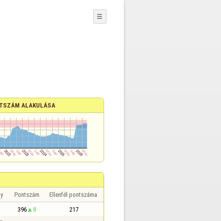
☰
TSZÁM ALAKULÁSA
y
Pontszám
Ellenfél pontszáma
396
8
217