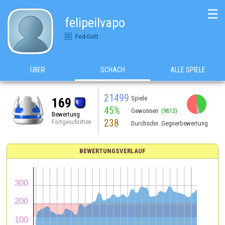
☰
felipeilvapo
Fod-Gott
ÜBER
SCHACH
ALLE SPIELE
21499
Spiele
169
45%
Gewonnen
(9613)
Bewertung
238
Fortgeschritten
Durchschn. Gegnerbewertung
BEWERTUNGSVERLAUF