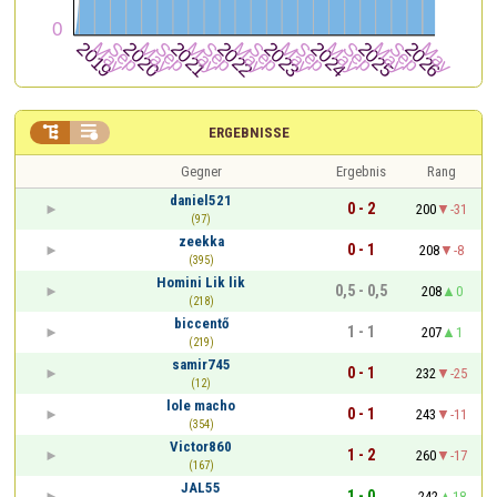


ERGEBNISSE
Gegner
Ergebnis
Rang
daniel521
0 - 2
200
-31
(97)
zeekka
0 - 1
208
-8
(395)
Homini Lik lik
0,5 - 0,5
208
0
(218)
biccentő
1 - 1
207
1
(219)
samir745
0 - 1
232
-25
(12)
lole macho
0 - 1
243
-11
(354)
Victor860
1 - 2
260
-17
(167)
JAL55
1 - 0
242
18