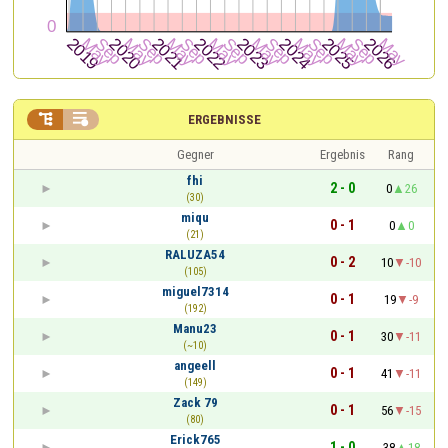


ERGEBNISSE
Gegner
Ergebnis
Rang
fhi
2 - 0
0
26
(30)
miqu
0 - 1
0
0
(21)
RALUZA54
0 - 2
10
-10
(105)
miguel7314
0 - 1
19
-9
(192)
Manu23
0 - 1
30
-11
(~10)
angeell
0 - 1
41
-11
(149)
Zack 79
0 - 1
56
-15
(80)
Erick765
1 - 0
38
18