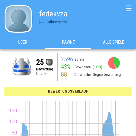
☰
fedekvza
Einflussreiche
ÜBER
PAWN7
ALLE SPIELE
2596
Spiele
25
43%
Gewonnen
(1123)
Bewertung
88
Novize
Durchschn. Gegnerbewertung
BEWERTUNGSVERLAUF