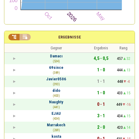


ERGEBNISSE
Gegner
Ergebnis
Rang
Damacı
4,5 - 0,5
457
32
(534)
69since
1 - 0
444
13
(389)
Javier0506
1 - 1
448
-4
(393)
dido
1 - 0
433
15
(403)
Naughty
0 - 1
449
-16
(441)
EJAU
3 - 1
434
15
(434)
Marrakech
2 - 0
420
14
(269)
kosta
0 - 1
435
-15