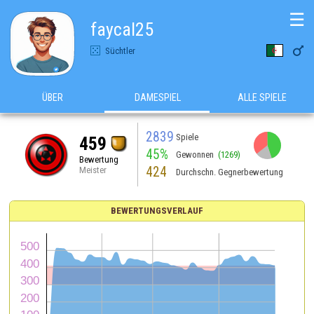
☰
faycal25

Süchtler
ÜBER
DAMESPIEL
ALLE SPIELE
2839
Spiele
459
45%
Gewonnen
(1269)
Bewertung
424
Meister
Durchschn. Gegnerbewertung
BEWERTUNGSVERLAUF