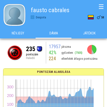
☰
fausto cabrales

Despota
58
NÉVJEGY
DÁMA
JÁTÉKOK
17957
játszma
235
42%
győzelem
(7505)
pontszám
224
Haladó
ellenfelek átlagos pontszáma
PONTSZÁM ALAKULÁSA