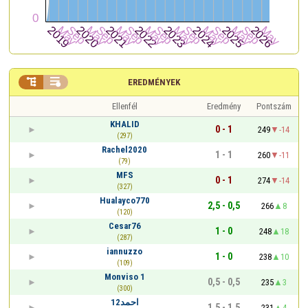


EREDMÉNYEK
Ellenfél
Eredmény
Pontszám
KHALID
0 - 1
249
-14
(297)
Rachel2020
1 - 1
260
-11
(79)
MFS
0 - 1
274
-14
(327)
Hualayco770
2,5 - 0,5
266
8
(120)
Cesar76
1 - 0
248
18
(287)
iannuzzo
1 - 0
238
10
(109)
Monviso 1
0,5 - 0,5
235
3
(300)
احمد12
1,5 - 1,5
231
4