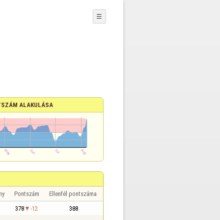
☰
SZÁM ALAKULÁSA
ny
Pontszám
Ellenfél pontszáma
378
-12
388