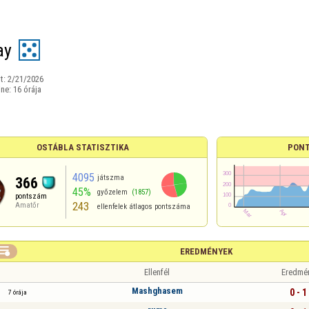
ay
t:
2/21/2026
ine:
16 órája
OSTÁBLA STATISZTIKA
PONT
4095
játszma
366
45%
győzelem
(1857)
pontszám
243
Amatőr
ellenfelek átlagos pontszáma

EREDMÉNYEK
Ellenfél
Eredmé
Mashghasem
0 - 1
7 órája