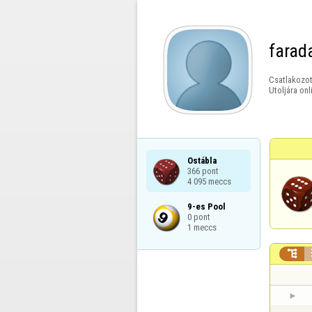
farad
Csatlakozot
Utoljára onl
Ostábla

366 pont

4 095 meccs
9-es Pool

0 pont

1 meccs
