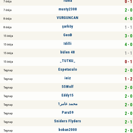
ruma
0 - 1
7 órája
musty2308
2 - 0
7 órája
VURGUNCAN
4 - 0
8 órája
şarköy
1 - 1
8 órája
GeoB
3 - 0
15 órája
Idilli
4 - 0
15 órája
bülen 48
1 - 1
15 órája
_TUTKU_
0 - 1
15 órája
Espetaculo
2 - 0
Tegnap
ieiz
1 - 2
Tegnap
55Wolf
2 - 0
Tegnap
Eddy15
2 - 0
Tegnap
محمد عامر1
2 - 0
Tegnap
Paru59
2 - 0
Tegnap
Sniders Flyders
2 - 1
Tegnap
boban2000
2 - 0
Tegnap