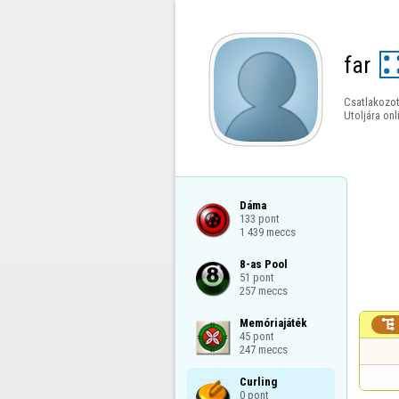
far
Csatlakozot
Utoljára onl
Dáma

133 pont

1 439 meccs
8-as Pool

51 pont

257 meccs
Memóriajáték


45 pont

247 meccs
Curling

0 pont
