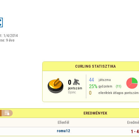
t:
1/4/2014
ine:
9 éve
CURLING STATISZTIKA
44
játszma
0
25%
győzelem
(11)
pontszám
0
Újonc
ellenfelek átlagos pontszá

EREDMÉNYEK
Ellenfél
Eredmé
romu12
1 - 4