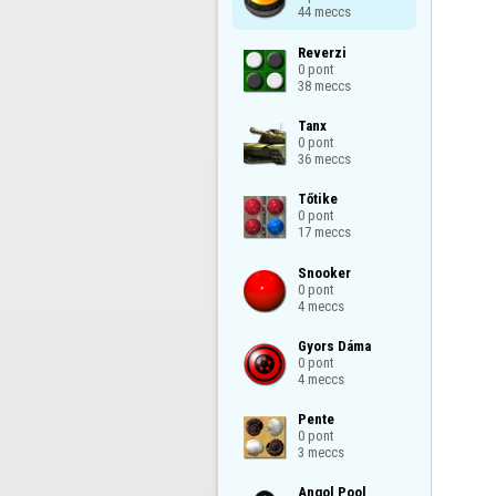
44 meccs
Reverzi

0 pont

38 meccs
Tanx

0 pont

36 meccs
Tőtike

0 pont

17 meccs
Snooker

0 pont

4 meccs
Gyors Dáma

0 pont

4 meccs
Pente

0 pont

3 meccs
Angol Pool
