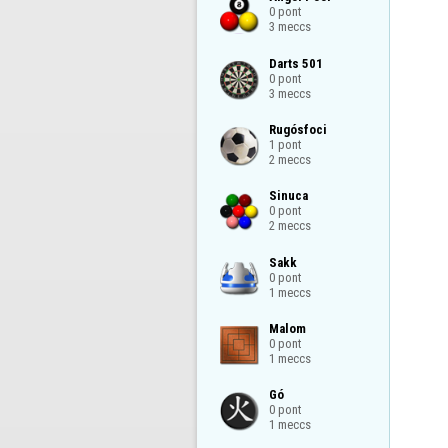
0 pont

3 meccs
Darts 501

0 pont

3 meccs
Rugósfoci

1 pont

2 meccs
Sinuca

0 pont

2 meccs
Sakk

0 pont

1 meccs
Malom

0 pont

1 meccs
Gó

0 pont

1 meccs