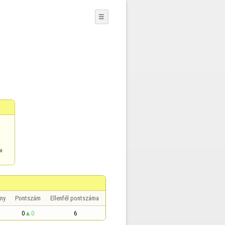
☰
ma
ny
Pontszám
Ellenfél pontszáma
0
0
6